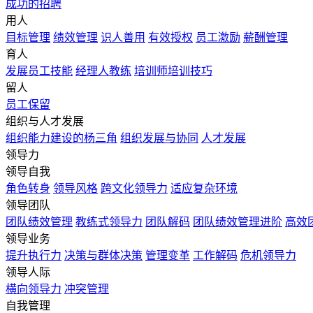
成功的招聘
用人
目标管理
绩效管理
识人善用
有效授权
员工激励
薪酬管理
育人
发展员工技能
经理人教练
培训师培训技巧
留人
员工保留
组织与人才发展
组织能力建设的杨三角
组织发展与协同
人才发展
领导力
领导自我
角色转身
领导风格
跨文化领导力
适应复杂环境
领导团队
团队绩效管理
教练式领导力
团队解码
团队绩效管理进阶
高效
领导业务
提升执行力
决策与群体决策
管理变革
工作解码
危机领导力
领导人际
横向领导力
冲突管理
自我管理