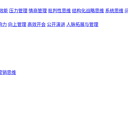
效能
压力管理
情商管理
批判性思维
结构化战略思维
系统思维
响力
向上管理
高效开会
公开演讲
人脉拓展与管理
营销思维